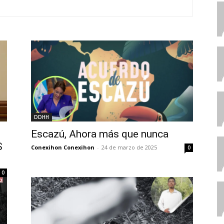
DDHH
Escazú, Ahora más que nunca
S
Conexihon Conexihon
-
24 de marzo de 2025
0
0