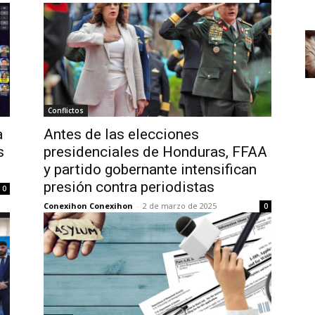
Conflictos
a
Antes de las elecciones
s
presidenciales de Honduras, FFAA
y partido gobernante intensifican
presión contra periodistas
0
Conexihon Conexihon
-
2 de marzo de 2025
0