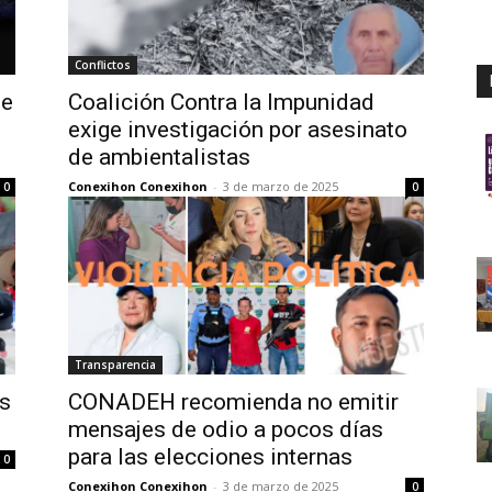
Conflictos
de
Coalición Contra la Impunidad
exige investigación por asesinato
de ambientalistas
Conexihon Conexihon
-
3 de marzo de 2025
0
0
Transparencia
s
CONADEH recomienda no emitir
mensajes de odio a pocos días
para las elecciones internas
0
Conexihon Conexihon
-
3 de marzo de 2025
0