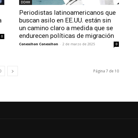
DDHH
Periodistas latinoamericanos que
a
buscan asilo en EE.UU. están sin
un camino claro a medida que se
endurecen políticas de migración
0
Conexihon Conexihon
-
2 de marzo de 2025
0
0
Página 7 de 10