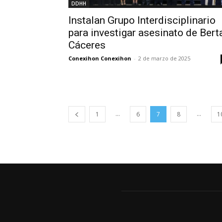
DDHH
Instalan Grupo Interdisciplinario
para investigar asesinato de Bert
Cáceres
Conexihon Conexihon
-
2 de marzo de 2025
...
...
1
6
7
8
1