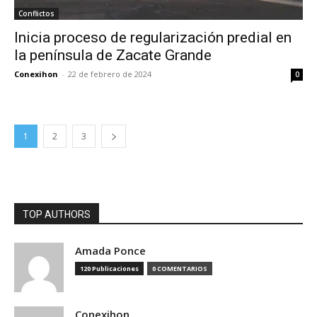
Conflictos
Inicia proceso de regularización predial en
la península de Zacate Grande
Conexihon
-
22 de febrero de 2024
0
1
2
3
TOP AUTHORS
Amada Ponce
120 Publicaciones
0 COMENTARIOS
Conexihon