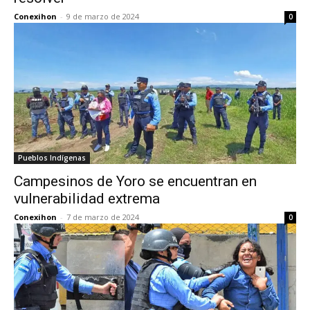
Conexihon
-
9 de marzo de 2024
0
Pueblos Indígenas
Campesinos de Yoro se encuentran en
vulnerabilidad extrema
Conexihon
-
7 de marzo de 2024
0