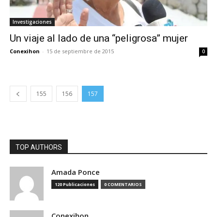
Investigaciones
Un viaje al lado de una “peligrosa” mujer
Conexihon
-
15 de septiembre de 2015
0
155
156
157
TOP AUTHORS
Amada Ponce
120 Publicaciones
0 COMENTARIOS
Conexihon