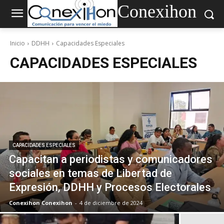
Conexihon
Inicio
DDHH
Capacidades Especiales
CAPACIDADES ESPECIALES
CAPACIDADES ESPECIALES
Capacitan a periodistas y comunicadores
sociales en temas de Libertad de
Expresión, DDHH y Procesos Electorales
Conexihon Conexihon
-
4 de diciembre de 2024