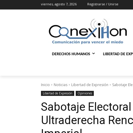
viernes, agosto 7, 2026
Registrarse / Unirse
DERECHOS HUMANOS
LIBERTAD DE EX
Inicio
Noticias
Libertad de Expresión
Sabotaje Ele
Libertad de Expresión
Opiniones
Sabotaje Electora
Ultraderecha Renc