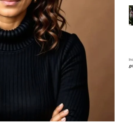
In
go