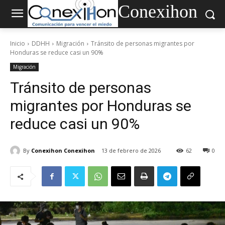
Conexihon
Inicio
DDHH
Migración
Tránsito de personas migrantes por
Honduras se reduce casi un 90%
Migración
Tránsito de personas
migrantes por Honduras se
reduce casi un 90%
By
Conexihon Conexihon
13 de febrero de 2026
62
0