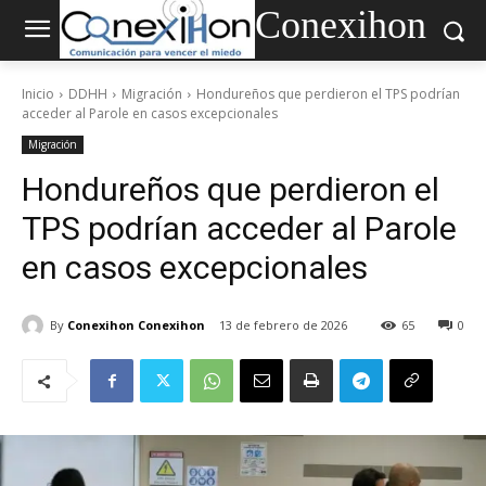
Conexihon
Inicio
DDHH
Migración
Hondureños que perdieron el TPS podrían
acceder al Parole en casos excepcionales
Migración
Hondureños que perdieron el
TPS podrían acceder al Parole
en casos excepcionales
By
Conexihon Conexihon
13 de febrero de 2026
65
0