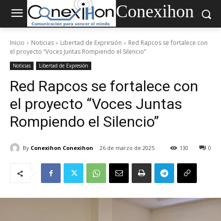
Conexihon
Inicio
Noticias
Libertad de Expresión
Red Rapcos se fortalece con
el proyecto “Voces Juntas Rompiendo el Silencio”
Noticias
Libertad de Expresión
Red Rapcos se fortalece con
el proyecto “Voces Juntas
Rompiendo el Silencio”
By
Conexihon Conexihon
26 de marzo de 2025
130
0