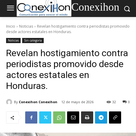
Conexihon
Inicio
Noticias
Revelan hostigamiento contra periodistas promovido
desde actores estatales en Honduras.
Noticias
Sin categoría
Revelan hostigamiento contra
periodistas promovido desde
actores estatales en
Honduras.
By
Conexihon Conexihon
12 de mayo de 2026
32
0