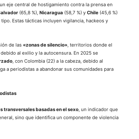
 un eje central de hostigamiento contra la prensa en
Salvador
(65,8 %),
Nicaragua
(58,7 %) y
Chile
(45,6 %)
ipo. Estas tácticas incluyen vigilancia, hackeos y
sión de las
«zonas de silencio»
, territorios donde el
ebido al exilio y la autocensura. En 2025 se
orzado
, con Colombia (22) a la cabeza, debido al
liga a periodistas a abandonar sus comunidades para
iodistas
as transversales basadas en el sexo
, un indicador que
neral, sino que identifica un componente de violencia