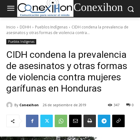
Conexihon
Inicio
DDHH
Pueblos Indígenas
CIDH condena la prevalencia de
asesinatos y otras formas de violencia contra...
Pueblos Indígenas
CIDH condena la prevalencia
de asesinatos y otras formas
de violencia contra mujeres
garífunas en Honduras
By
Conexihon
26 de septiembre de 2019
347
0