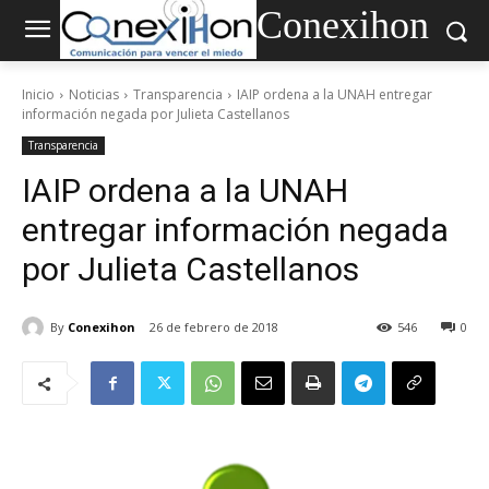
Conexihon
Inicio
Noticias
Transparencia
IAIP ordena a la UNAH entregar
información negada por Julieta Castellanos
Transparencia
IAIP ordena a la UNAH
entregar información negada
por Julieta Castellanos
By
Conexihon
26 de febrero de 2018
546
0