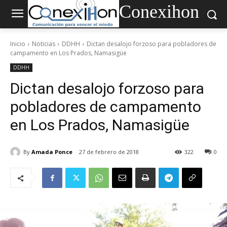
Conexihon
Inicio
Noticias
DDHH
Dictan desalojo forzoso para pobladores de
campamento en Los Prados, Namasigüe
DDHH
Dictan desalojo forzoso para
pobladores de campamento
en Los Prados, Namasigüe
By
Amada Ponce
27 de febrero de 2018
322
0