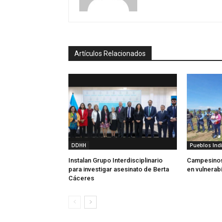
Artículos Relacionados
DDHH
Pueblos Ind
Instalan Grupo Interdisciplinario
Campesinos
para investigar asesinato de Berta
en vulnerab
Cáceres