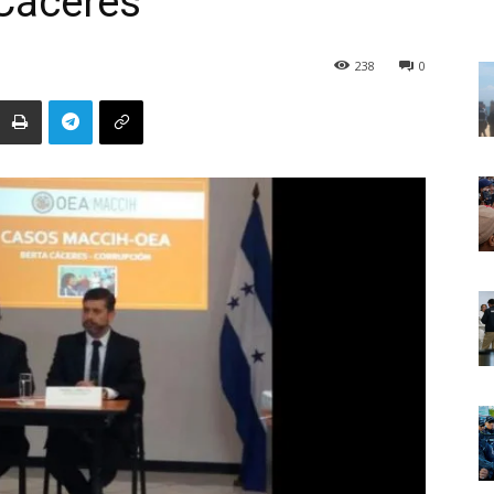
 Cáceres
238
0