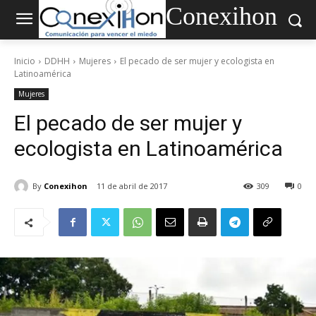
Conexihon
Inicio
DDHH
Mujeres
El pecado de ser mujer y ecologista en
Latinoamérica
Mujeres
El pecado de ser mujer y
ecologista en Latinoamérica
By
Conexihon
11 de abril de 2017
309
0