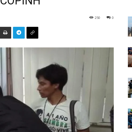
a COPINH
250
0