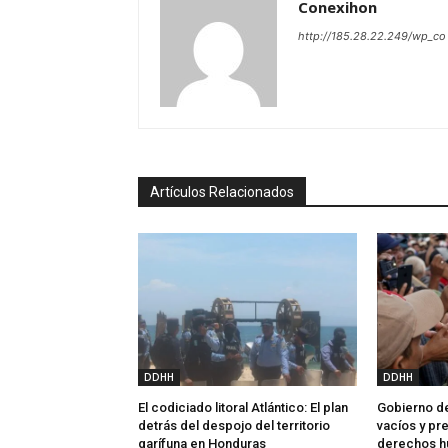
Conexihon
http://185.28.22.249/wp_co
Artículos Relacionados
DDHH
DDHH
El codiciado litoral Atlántico: El plan
Gobierno de
detrás del despojo del territorio
vacíos y p
garífuna en Honduras
derechos 