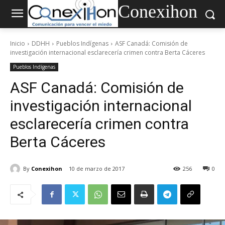
Conexihon
Inicio
DDHH
Pueblos Indígenas
ASF Canadá: Comisión de
investigación internacional esclarecería crimen contra Berta Cáceres
Pueblos Indígenas
ASF Canadá: Comisión de
investigación internacional
esclarecería crimen contra
Berta Cáceres
By
Conexihon
10 de marzo de 2017
256
0