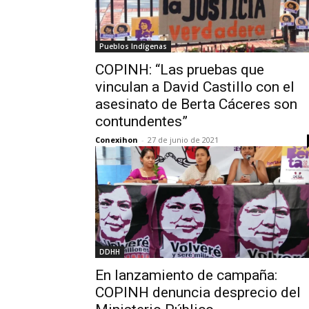
Pueblos Indígenas
COPINH: “Las pruebas que
vinculan a David Castillo con el
asesinato de Berta Cáceres son
contundentes”
Conexihon
-
27 de junio de 2021
DDHH
En lanzamiento de campaña:
COPINH denuncia desprecio del