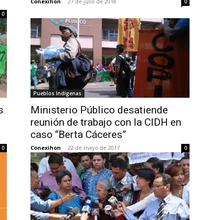
Conexihon
-
27 de julio de 2018
0
0
Pueblos Indígenas
s
Ministerio Público desatiende
reunión de trabajo con la CIDH en
caso “Berta Cáceres”
Conexihon
-
22 de mayo de 2017
0
0