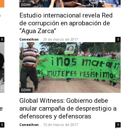
DDHH
o
Estudio internacional revela Red
de corrupción en aprobación de
“Agua Zarca”
Conexihon
-
29 de marzo de 2017
0
0
DDHH
Global Witness: Gobierno debe
e
anular campaña de desprestigio a
defensores y defensoras
Conexihon
-
15 de marzo de 2017
0
0