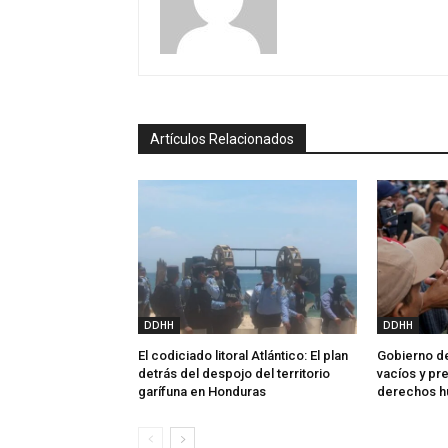
Artículos Relacionados
DDHH
DDHH
El codiciado litoral Atlántico: El plan
Gobierno de
detrás del despojo del territorio
vacíos y p
garífuna en Honduras
derechos 