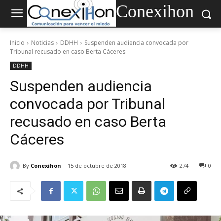
Conexihon
Inicio
Noticias
DDHH
Suspenden audiencia convocada por
Tribunal recusado en caso Berta Cáceres
DDHH
Suspenden audiencia
convocada por Tribunal
recusado en caso Berta
Cáceres
By
Conexihon
15 de octubre de 2018
274
0