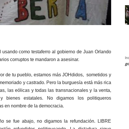
l usando como testaferro al gobierno de Juan Orlando
In
rios corruptos te mandaron a asesinar.
go
or de tu pueblo, estamos más JOHdidos, sometidos y
memoriado y castrado. Pero la burguesía está más rica
cas, las eólicas y todas las transnacionales y la venta,
y bienes estatales. No digamos los politiqueros
as en nombre de la democracia.
ño se fue abajo, no digamos la refundación. LIBRE
tán refundidos politiqueando. La dictadura sigue