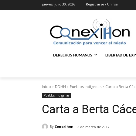
jueves, julio 30, 2026
Registrarse / Unirse
DERECHOS HUMANOS
LIBERTAD DE EX
Inicio
DDHH
Pueblos Indígenas
Carta a Berta Các
Pueblos Indígenas
Carta a Berta Các
By
Conexihon
2 de marzo de 2017