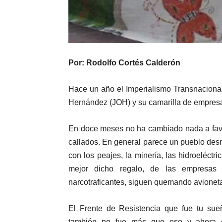
Por: Rodolfo Cortés Calderón
Hace un año el Imperialismo Transnaciona
Hernández (JOH) y su camarilla de empresa
En doce meses no ha cambiado nada a fav
callados. En general parece un pueblo des
con los peajes, la minería, las hidroeléctri
mejor dicho regalo, de las empresas 
narcotraficantes, siguen quemando avionet
El Frente de Resistencia que fue tu sue
también no fue más que eso y ahora es