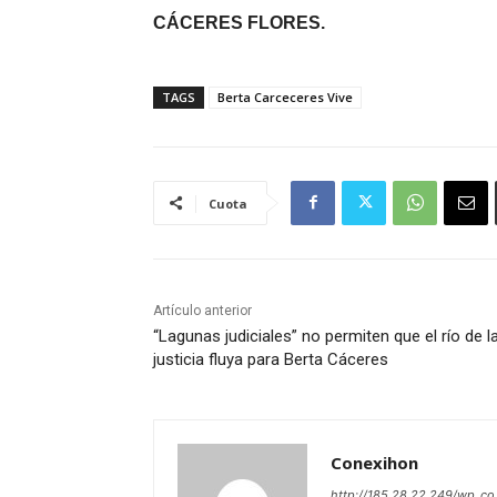
CÁCERES FLORES.
TAGS
Berta Carceceres Vive
Cuota
Artículo anterior
“Lagunas judiciales” no permiten que el río de l
justicia fluya para Berta Cáceres
Conexihon
http://185.28.22.249/wp_co