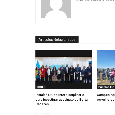
Artículos Relacionados
DDHH
Pueblos Ind
Instalan Grupo Interdisciplinario
Campesinos
para investigar asesinato de Berta
en vulnerab
Cáceres