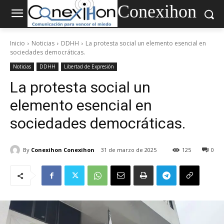
Conexihon
Inicio
Noticias
DDHH
La protesta social un elemento esencial en
sociedades democráticas.
Noticias
DDHH
Libertad de Expresión
La protesta social un
elemento esencial en
sociedades democráticas.
By
Conexihon Conexihon
31 de marzo de 2025
125
0