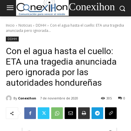
Conexihon
Inicio
Noticias
DDHH
Con el agua hasta el cuello: ETA una tragedia
anunciada pero ignorada...
DDHH
Con el agua hasta el cuello:
ETA una tragedia anunciada
pero ignorada por las
autoridades hondureñas
By
Conexihon
7 de noviembre de 2020
305
0