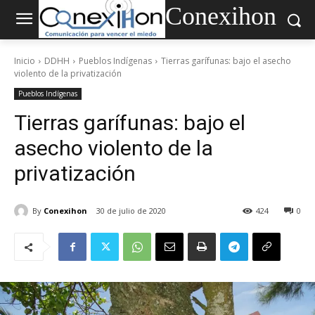
Conexihon
Inicio
DDHH
Pueblos Indígenas
Tierras garífunas: bajo el asecho
violento de la privatización
Pueblos Indígenas
Tierras garífunas: bajo el
asecho violento de la
privatización
By
Conexihon
30 de julio de 2020
424
0