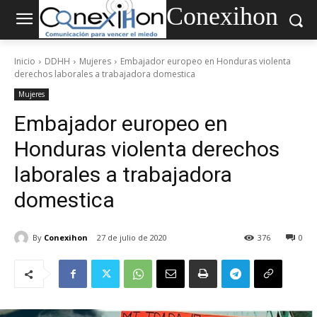
Conexihon
Inicio
DDHH
Mujeres
Embajador europeo en Honduras violenta
derechos laborales a trabajadora domestica
Mujeres
Embajador europeo en
Honduras violenta derechos
laborales a trabajadora
domestica
By
Conexihon
27 de julio de 2020
376
0