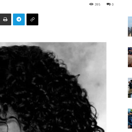
395
0