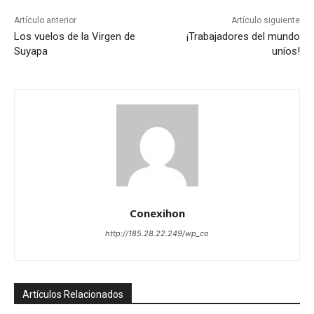
Artículo anterior
Artículo siguiente
Los vuelos de la Virgen de
¡Trabajadores del mundo
Suyapa
uníos!
Conexihon
http://185.28.22.249/wp_co
Artículos Relacionados