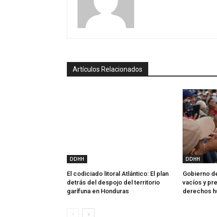
Artículos Relacionados
DDHH
DDHH
El codiciado litoral Atlántico: El plan
Gobierno de
detrás del despojo del territorio
vacíos y p
garífuna en Honduras
derechos 