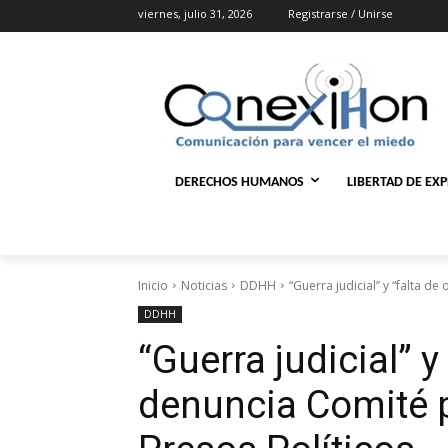
viernes, julio 31, 2026
Registrarse / Unirse
DERECHOS HUMANOS
LIBERTAD DE EX
Inicio
Noticias
DDHH
“Guerra judicial” y “falta d
DDHH
“Guerra judicial” y
denuncia Comité p