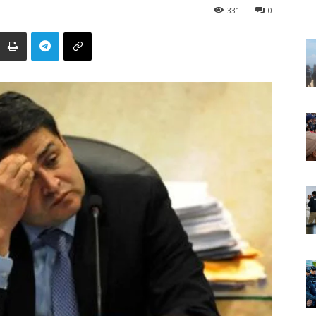
331
0