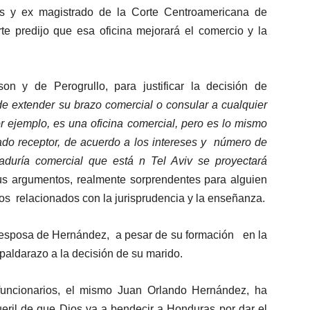
es y ex magistrado de la Corte Centroamericana de
rte predijo que esa oficina mejorará el comercio y la
on y de Perogrullo, para justificar la decisión de
e extender su brazo comercial o consular a cualquier
or ejemplo, es una oficina comercial, pero es lo mismo
do receptor, de acuerdo a los intereses y número de
aduría comercial que está n Tel Aviv se proyectará
s argumentos, realmente sorprendentes para alguien
 relacionados con la jurisprudencia y la enseñanza.
 esposa de Hernández, a pesar de su formación en la
spaldarazo a la decisión de su marido.
 funcionarios, el mismo Juan Orlando Hernández, ha
ueril de que Dios va a bendecir a Honduras por dar el