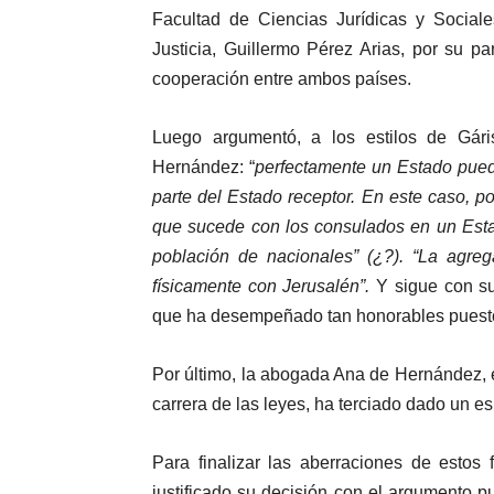
Facultad de Ciencias Jurídicas y Social
Justicia, Guillermo Pérez Arias, por su pa
cooperación entre ambos países.
Luego argumentó, a los estilos de Gáris
Hernández: “
perfectamente un Estado pued
parte del Estado receptor. En este caso, p
que sucede con los consulados en un Esta
población de nacionales” (¿?). “La agreg
físicamente con Jerusalén”.
Y sigue con su
que ha desempeñado tan honorables puestos
Por último, la abogada Ana de Hernández,
carrera de las leyes, ha terciado dado un e
Para finalizar las aberraciones de estos
justificado su decisión con el argumento p