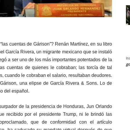
las cuentas de Gárison”? Renán Martínez, en su libro
l García Rivera, un migrante mexicano que se instaló
In
legó a ser uno de los más importantes potentados de la
go
as cuentas de quienes le cobraban; las torcía de tal
, cuando le cobraban el salario, resultaban deudores.
 Gárison, una elipse de García Rivera & Sons. Lo de
so del español.
usurpador de la presidencia de Honduras, Jun Orlando
 recibido por el presidente Trump, ni le brindó las
oproclamado, que de conformidad con el artículo
irco, ha caducado su mandato virtual después de que