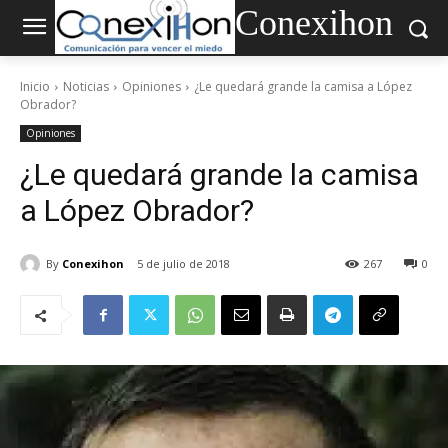
Conexihon
Inicio
Noticias
Opiniones
¿Le quedará grande la camisa a López
Obrador?
Opiniones
¿Le quedará grande la camisa
a López Obrador?
By
Conexihon
5 de julio de 2018
267
0