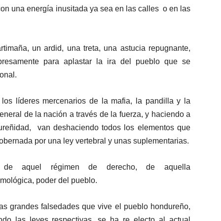
on una energía inusitada ya sea en las calles o en las
artimaña, un ardid, una treta, una astucia repugnante,
presamente para aplastar la ira del pueblo que se
onal.
s líderes mercenarios de la mafia, la pandilla y la
neral de la nación a través de la fuerza, y haciendo a
ureñidad, van deshaciendo todos los elementos que
 gobernada por una ley vertebral y unas suplementarias.
 de aquel régimen de derecho, de aquella
imológica, poder del pueblo.
 las grandes falsedades que vive el pueblo hondureño,
ndo las leyes respectivas, se ha re electo al actual