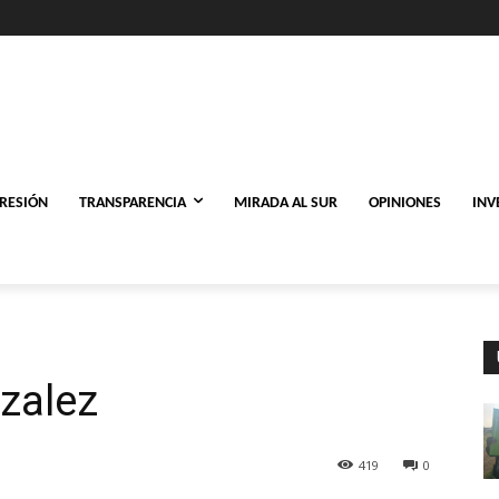
PRESIÓN
TRANSPARENCIA
MIRADA AL SUR
OPINIONES
INV
zalez
419
0