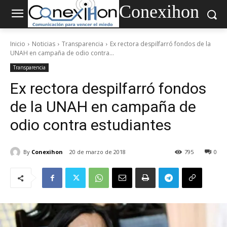
Conexihon
Inicio
Noticias
Transparencia
Ex rectora despilfarró fondos de la
UNAH en campaña de odio contra...
Transparencia
Ex rectora despilfarró fondos
de la UNAH en campaña de
odio contra estudiantes
By
Conexihon
20 de marzo de 2018
795
0