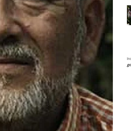
In
go