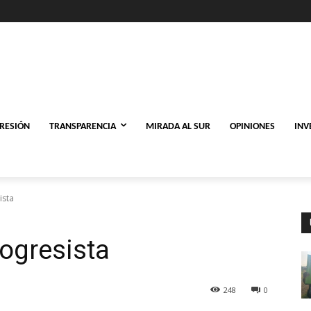
PRESIÓN
TRANSPARENCIA
MIRADA AL SUR
OPINIONES
INV
ista
ogresista
248
0