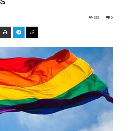
s
352
0