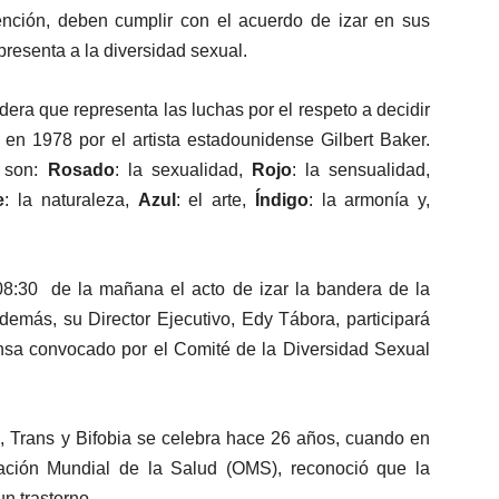
nción, deben cumplir con el acuerdo de izar en sus
presenta a la diversidad sexual.
ra que representa las luchas por el respeto a decidir
 en 1978 por el artista estadounidense Gilbert Baker.
o son:
Rosado
: la sexualidad,
Rojo
: la sensualidad,
e
: la naturaleza,
Azul
: el arte,
Índigo
: la armonía y,
 08:30 de la mañana el acto de izar la bandera de la
demás, su Director Ejecutivo, Edy Tábora, participará
nsa convocado por el Comité de la Diversidad Sexual
o, Trans y Bifobia se celebra hace 26 años, cuando en
ación Mundial de la Salud (OMS), reconoció que la
n trastorno.