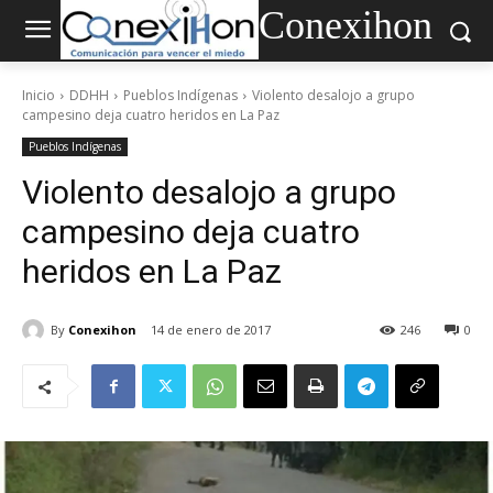
Conexihon
Inicio
DDHH
Pueblos Indígenas
Violento desalojo a grupo
campesino deja cuatro heridos en La Paz
Pueblos Indígenas
Violento desalojo a grupo
campesino deja cuatro
heridos en La Paz
By
Conexihon
14 de enero de 2017
246
0