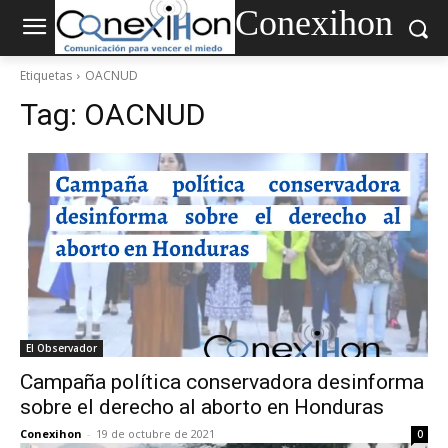
Conexihon
Etiquetas
OACNUD
Tag:
OACNUD
El Observador
Campaña política conservadora desinforma
sobre el derecho al aborto en Honduras
Conexihon
-
19 de octubre de 2021
0