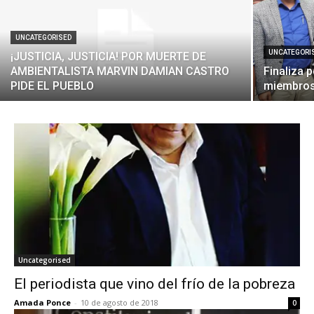
UNCATEGORISED
UNCATEGORI
¡JUSTICIA, JUSTICIA! POR MUERTE DE
AMBIENTALISTA MARVIN DAMIAN CASTRO
Finaliza 
PIDE EL PUEBLO
miembros
Uncategorised
El periodista que vino del frío de la pobreza
Amada Ponce
-
10 de agosto de 2018
0