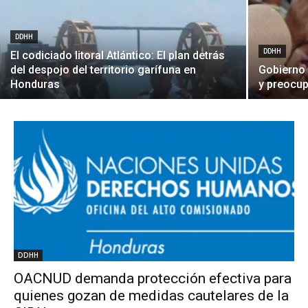
DDHH
DDHH
El codiciado litoral Atlántico: El plan detrás
del despojo del territorio garífuna en
Gobierno 
Honduras
y preocu
DDHH
OACNUD demanda protección efectiva para
quienes gozan de medidas cautelares de la