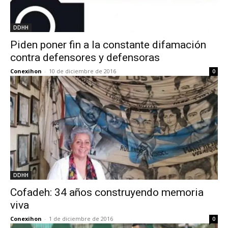
DDHH
Piden poner fin a la constante difamación
contra defensores y defensoras
Conexihon
-
10 de diciembre de 2016
0
DDHH
Cofadeh: 34 años construyendo memoria
viva
Conexihon
-
1 de diciembre de 2016
0