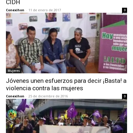
CIDH
Conexihon
-
11 de enero de 2017
0
Mujeres
Jóvenes unen esfuerzos para decir ¡Basta! a
violencia contra las mujeres
Conexihon
-
25 de diciembre de 2016
0