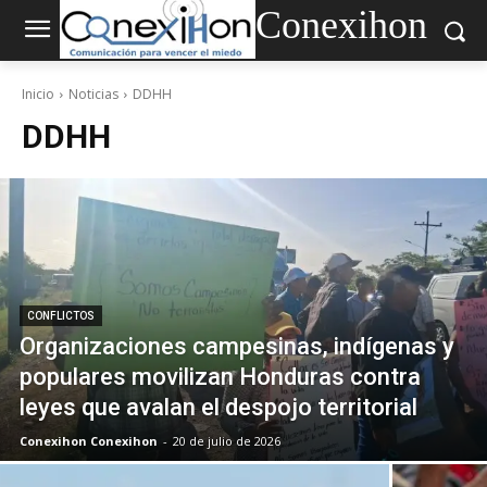
Conexihon
Inicio
Noticias
DDHH
DDHH
CONFLICTOS
Organizaciones campesinas, indígenas y
populares movilizan Honduras contra
leyes que avalan el despojo territorial
Conexihon Conexihon
-
20 de julio de 2026