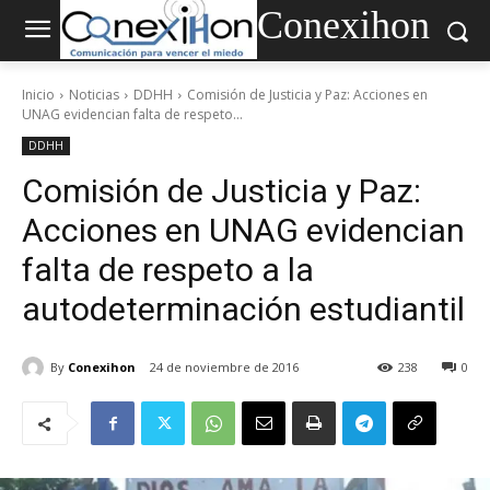
Conexihon
Inicio
Noticias
DDHH
Comisión de Justicia y Paz: Acciones en
UNAG evidencian falta de respeto...
DDHH
Comisión de Justicia y Paz:
Acciones en UNAG evidencian
falta de respeto a la
autodeterminación estudiantil
By
Conexihon
24 de noviembre de 2016
238
0