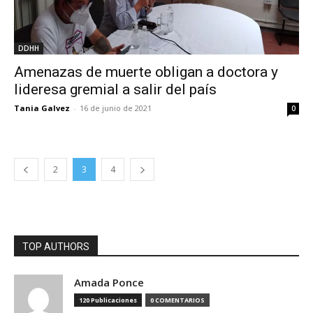
DDHH
Amenazas de muerte obligan a doctora y
lideresa gremial a salir del país
Tania Galvez
-
16 de junio de 2021
0
2
3
4
TOP AUTHORS
Amada Ponce
120 Publicaciones
0 COMENTARIOS