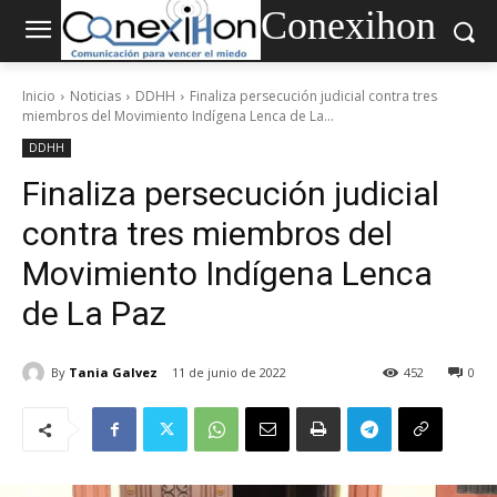
Conexihon
Inicio
Noticias
DDHH
Finaliza persecución judicial contra tres
miembros del Movimiento Indígena Lenca de La...
DDHH
Finaliza persecución judicial
contra tres miembros del
Movimiento Indígena Lenca
de La Paz
By
Tania Galvez
11 de junio de 2022
452
0