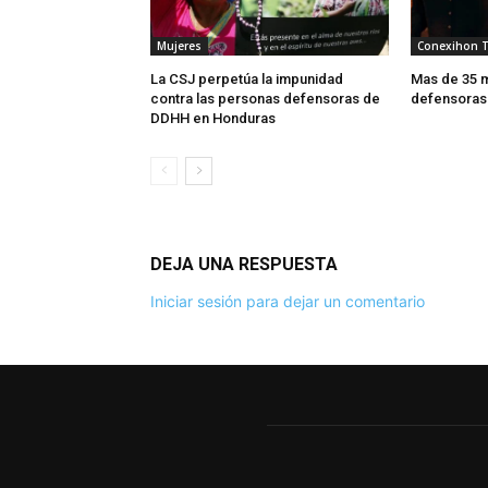
Mujeres
Conexihon 
La CSJ perpetúa la impunidad
Mas de 35 m
contra las personas defensoras de
defensoras
DDHH en Honduras
DEJA UNA RESPUESTA
Iniciar sesión para dejar un comentario