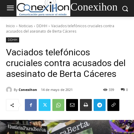
Conexihon
Inicio
Noticias
DDHH
Vaciados telefónicos cruciales contra
acusados del asesinato de Berta Cáceres
DDHH
Vaciados telefónicos
cruciales contra acusados del
asesinato de Berta Cáceres
By
Conexihon
14 de mayo de 2021
339
0