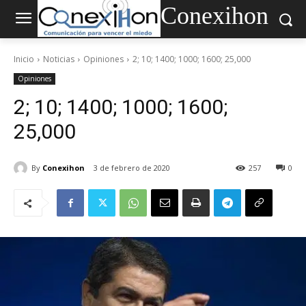
Conexihon
Inicio
Noticias
Opiniones
2; 10; 1400; 1000; 1600; 25,000
Opiniones
2; 10; 1400; 1000; 1600;
25,000
By
Conexihon
3 de febrero de 2020
257
0