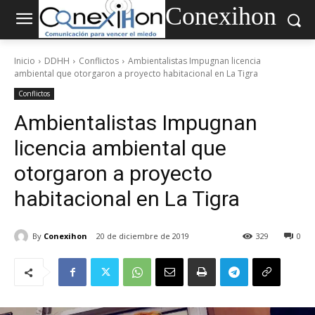
Conexihon
Inicio
DDHH
Conflictos
Ambientalistas Impugnan licencia
ambiental que otorgaron a proyecto habitacional en La Tigra
Conflictos
Ambientalistas Impugnan
licencia ambiental que
otorgaron a proyecto
habitacional en La Tigra
By
Conexihon
20 de diciembre de 2019
329
0