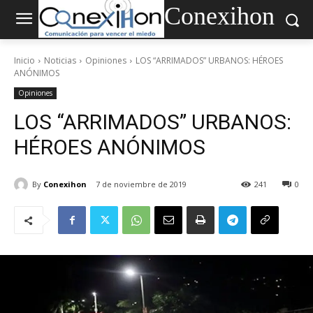
Conexihon
Inicio
Noticias
Opiniones
LOS “ARRIMADOS” URBANOS: HÉROES
ANÓNIMOS
Opiniones
LOS “ARRIMADOS” URBANOS:
HÉROES ANÓNIMOS
By
Conexihon
7 de noviembre de 2019
241
0