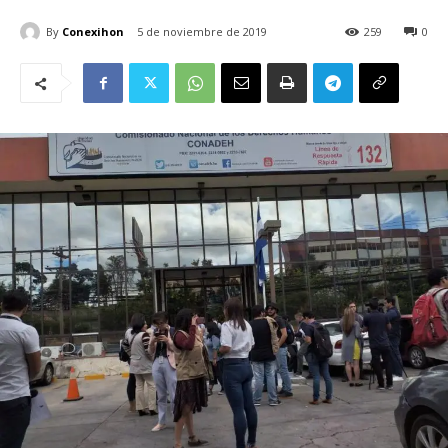
By
Conexihon
5 de noviembre de 2019
259
0