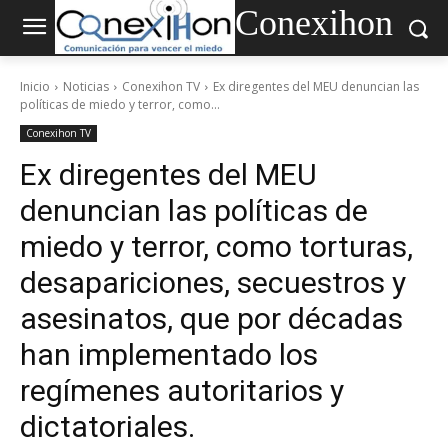
Conexihon
Inicio
Noticias
Conexihon TV
Ex diregentes del MEU denuncian las
políticas de miedo y terror, como...
Conexihon TV
Ex diregentes del MEU
denuncian las políticas de
miedo y terror, como torturas,
desapariciones, secuestros y
asesinatos, que por décadas
han implementado los
regímenes autoritarios y
dictatoriales.