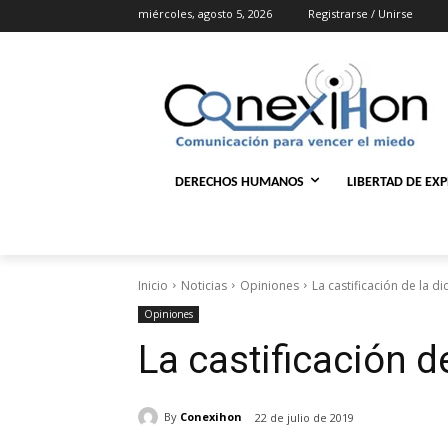
miércoles, agosto 5, 2026
Registrarse / Unirse
DERECHOS HUMANOS
LIBERTAD DE EX
Inicio
Noticias
Opiniones
La castificación de la d
Opiniones
La castificación d
By
Conexihon
22 de julio de 2019