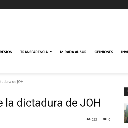
PRESIÓN
TRANSPARENCIA
MIRADA AL SUR
OPINIONES
INV
ictadura de JOH
e la dictadura de JOH
283
0